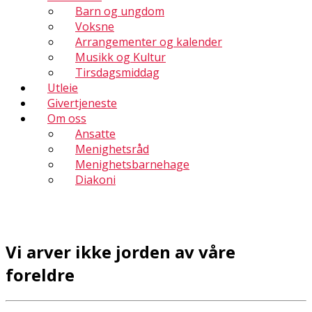
Barn og ungdom
Voksne
Arrangementer og kalender
Musikk og Kultur
Tirsdagsmiddag
Utleie
Givertjeneste
Om oss
Ansatte
Menighetsråd
Menighetsbarnehage
Diakoni
Vi arver ikke jorden av våre
foreldre