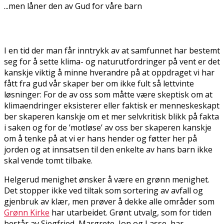
...men låner den av Gud for våre barn
I en tid der man får inntrykk av at samfunnet har bestemt
seg for å sette klima- og naturutfordringer på vent er det
kanskje viktig å minne hverandre på at oppdraget vi har
fått fra gud vår skaper ber om ikke fult så lettvinte
løsninger: For de av oss som måtte være skeptisk om at
klimaendringer eksisterer eller faktisk er menneskeskapt
ber skaperen kanskje om et mer selvkritisk blikk på fakta
i saken og for de ’motløse’ av oss ber skaperen kanskje
om å tenke på at vi er hans hender og føtter her på
jorden og at innsatsen til den enkelte av hans barn ikke
skal vende tomt tilbake.
Helgerud menighet ønsker å være en grønn menighet.
Det stopper ikke ved tiltak som sortering av avfall og
gjenbruk av klær, men prøver å dekke alle områder som
Grønn Kirke
har utarbeidet. Grønt utvalg, som for tiden
består av Siegfried, Margrete, Jon og Lasse, har