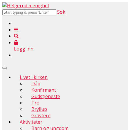
Søk
Logg inn
Livet i kirken
Dåp
Konfirmant
Gudstjeneste
Tro
Bryllup
Gravferd
Aktiviteter
Barn og ungdom