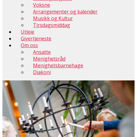
Voksne
Arrangementer og kalender
Musikk og Kultur
Tirsdagsmiddag
Utleie
Givertjeneste
Om oss
Ansatte
Menighetsråd
Menighetsbarnehage
Diakoni