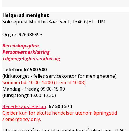
Helgerud menighet
Sokneprest Munthe-Kaas vei 1,
1346 GJETTUM
Org.nr. 976986393
Beredskapsplan
Personvernerklæring
Tilgjengelighetserklæring
Telefon:
67 500 500
(Kirketorget - felles servicekontor for menighetene)
Sommertid: 10.00-14.00 (frem til 10.08)
Mandag - fredag 09.00-15.00
(lunsjstengt 12.00-12.30)
Beredskapstelefon
:
67 500 570
Gjelder kun for akutte hendelser utenom åpningstid
/ emergency only.
Utleiespørsmål rettes til menigheten på ukedager, kl. 9-