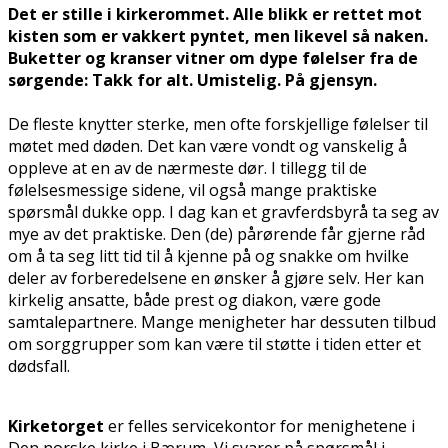
Det er stille i kirkerommet. Alle blikk er rettet mot
kisten som er vakkert pyntet, men likevel så naken.
Buketter og kranser vitner om dype følelser fra de
sørgende: Takk for alt. Umistelig. På gjensyn.
De fleste knytter sterke, men ofte forskjellige følelser til
møtet med døden. Det kan være vondt og vanskelig å
oppleve at en av de nærmeste dør. I tillegg til de
følelsesmessige sidene, vil også mange praktiske
spørsmål dukke opp. I dag kan et gravferdsbyrå ta seg av
mye av det praktiske. Den (de) pårørende får gjerne råd
om å ta seg litt tid til å kjenne på og snakke om hvilke
deler av forberedelsene en ønsker å gjøre selv. Her kan
kirkelig ansatte, både prest og diakon, være gode
samtalepartnere. Mange menigheter har dessuten tilbud
om sorggrupper som kan være til støtte i tiden etter et
dødsfall.
Kirketorget
er felles servicekontor for menighetene i
Den norske kirke i Bærum, Vi svarer på spørsmål i