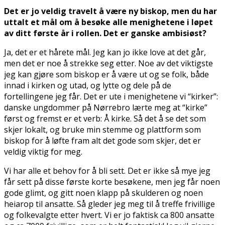
Det er jo veldig travelt å være ny biskop, men du har
uttalt et mål om å besøke alle menighetene i løpet
av ditt første år i rollen. Det er ganske ambisiøst?
Ja, det er et hårete mål. Jeg kan jo ikke love at det går,
men det er noe å strekke seg etter. Noe av det viktigste
jeg kan gjøre som biskop er å være ut og se folk, både
innad i kirken og utad, og lytte og dele på de
fortellingene jeg får. Det er ute i menighetene vi “kirker”:
danske ungdommer på Nørrebro lærte meg at “kirke”
først og fremst er et verb: Å kirke. Så det å se det som
skjer lokalt, og bruke min stemme og plattform som
biskop for å løfte fram alt det gode som skjer, det er
veldig viktig for meg.
Vi har alle et behov for å bli sett. Det er ikke så mye jeg
får sett på disse første korte besøkene, men jeg får noen
gode glimt, og gitt noen klapp på skulderen og noen
heiarop til ansatte. Så gleder jeg meg til å treffe frivillige
og folkevalgte etter hvert. Vi er jo faktisk ca 800 ansatte