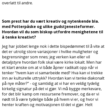
overlatt til andre.
Som prest har du vært kreativ og nytenkende bla.
med Potterpåske og ulike gudstjenesteformer.
Hvordan vil du som biskop utfordre menighetene til
å tenke kreativt?
Jeg har jobbet lenge nok i dette bispedømmet til å vite at
det er utrolig store variasjoner i hvilke muligheter og
begrensninger som finnes; jeg verken kan eller vil
detaljstyre hvordan folk skal være kirke lokalt. Men har
et klart ønske om at vi både åpner radikalt opp når vi
tenker “hvem kan vi samarbeide med? Hva kan vi trekke
inn av kulturelle uttrykk? Hvordan kan vi tenke diakonalt
på nye måter?” - og samtidig at vi har en veldig tydelig
kirkelig signatur på det vi gjør. Vi må bygge merkevare,
for det blir kamp om ressursene fremover, og da er vi
nødt til å være tydelige både på hvem vi er, og hvor vi
henter kraften og motivasjonen til det vi gjør. Helt