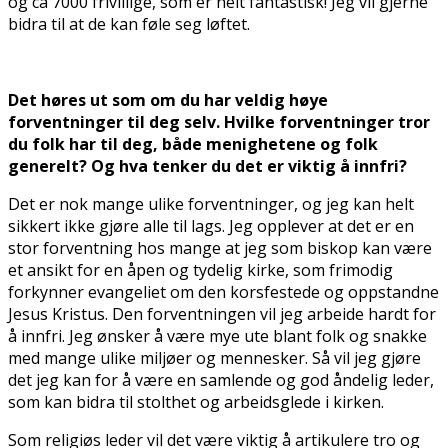
og ca 7000 frivillige, som er helt fantastisk! Jeg vil gjerne
bidra til at de kan føle seg løftet.
Det høres ut som om du har veldig høye
forventninger til deg selv. Hvilke forventninger tror
du folk har til deg, både menighetene og folk
generelt? Og hva tenker du det er viktig å innfri?
Det er nok mange ulike forventninger, og jeg kan helt
sikkert ikke gjøre alle til lags. Jeg opplever at det er en
stor forventning hos mange at jeg som biskop kan være
et ansikt for en åpen og tydelig kirke, som frimodig
forkynner evangeliet om den korsfestede og oppstandne
Jesus Kristus. Den forventningen vil jeg arbeide hardt for
å innfri. Jeg ønsker å være mye ute blant folk og snakke
med mange ulike miljøer og mennesker. Så vil jeg gjøre
det jeg kan for å være en samlende og god åndelig leder,
som kan bidra til stolthet og arbeidsglede i kirken.
Som religiøs leder vil det være viktig å artikulere tro og