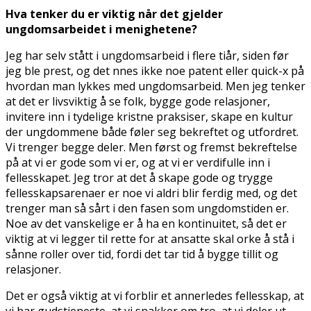
Hva tenker du er viktig når det gjelder
ungdomsarbeidet i menighetene?
Jeg har selv stått i ungdomsarbeid i flere tiår, siden før
jeg ble prest, og det finnes ikke noe patent eller quick-fix på
hvordan man lykkes med ungdomsarbeid. Men jeg tenker
at det er livsviktig å se folk, bygge gode relasjoner,
invitere inn i tydelige kristne praksiser, skape en kultur
der ungdommene både føler seg bekreftet og utfordret.
Vi trenger begge deler. Men først og fremst bekreftelse
på at vi er gode som vi er, og at vi er verdifulle inn i
fellesskapet. Jeg tror at det å skape gode og trygge
fellesskapsarenaer er noe vi aldri blir ferdig med, og det
trenger man så sårt i den fasen som ungdomstiden er.
Noe av det vanskelige er å ha en kontinuitet, så det er
viktig at vi legger til rette for at ansatte skal orke å stå i
sånne roller over tid, fordi det tar tid å bygge tillit og
relasjoner.
Det er også viktig at vi forblir et annerledes fellesskap, at
vi har gudstjeneste, at vi snakker om tro, at vi deler ut