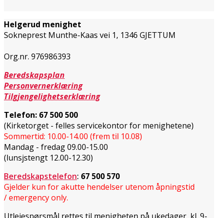
Helgerud menighet
Sokneprest Munthe-Kaas vei 1,
1346 GJETTUM
Org.nr. 976986393
Beredskapsplan
Personvernerklæring
Tilgjengelighetserklæring
Telefon:
67 500 500
(Kirketorget - felles servicekontor for menighetene)
Sommertid: 10.00-14.00 (frem til 10.08)
Mandag - fredag 09.00-15.00
(lunsjstengt 12.00-12.30)
Beredskapstelefon
:
67 500 570
Gjelder kun for akutte hendelser utenom åpningstid
/ emergency only.
Utleiespørsmål rettes til menigheten på ukedager, kl. 9-