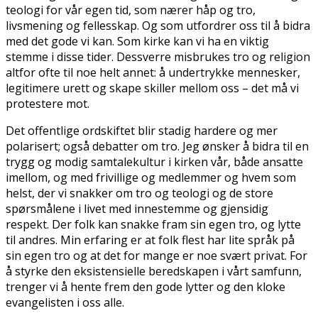
teologi for vår egen tid, som nærer håp og tro,
livsmening og fellesskap. Og som utfordrer oss til å bidra
med det gode vi kan. Som kirke kan vi ha en viktig
stemme i disse tider. Dessverre misbrukes tro og religion
altfor ofte til noe helt annet: å undertrykke mennesker,
legitimere urett og skape skiller mellom oss – det må vi
protestere mot.
Det offentlige ordskiftet blir stadig hardere og mer
polarisert; også debatter om tro. Jeg ønsker å bidra til en
trygg og modig samtalekultur i kirken vår, både ansatte
imellom, og med frivillige og medlemmer og hvem som
helst, der vi snakker om tro og teologi og de store
spørsmålene i livet med innestemme og gjensidig
respekt. Der folk kan snakke fram sin egen tro, og lytte
til andres. Min erfaring er at folk flest har lite språk på
sin egen tro og at det for mange er noe svært privat. For
å styrke den eksistensielle beredskapen i vårt samfunn,
trenger vi å hente frem den gode lytter og den kloke
evangelisten i oss alle.