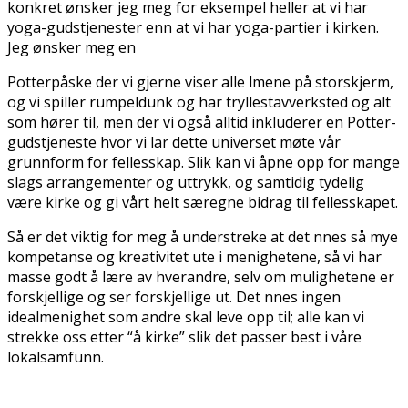
konkret ønsker jeg meg for eksempel heller at vi har
yoga-gudstjenester enn at vi har yoga-partier i kirken.
Jeg ønsker meg en
Potterpåske der vi gjerne viser alle filmene på storskjerm,
og vi spiller rumpeldunk og har tryllestavverksted og alt
som hører til, men der vi også alltid inkluderer en Potter-
gudstjeneste hvor vi lar dette universet møte vår
grunnform for fellesskap. Slik kan vi åpne opp for mange
slags arrangementer og uttrykk, og samtidig tydelig
være kirke og gi vårt helt særegne bidrag til fellesskapet.
Så er det viktig for meg å understreke at det finnes så mye
kompetanse og kreativitet ute i menighetene, så vi har
masse godt å lære av hverandre, selv om mulighetene er
forskjellige og ser forskjellige ut. Det finnes ingen
idealmenighet som andre skal leve opp til; alle kan vi
strekke oss etter “å kirke” slik det passer best i våre
lokalsamfunn.