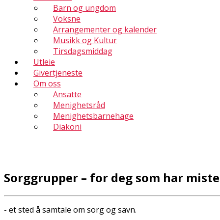
Barn og ungdom
Voksne
Arrangementer og kalender
Musikk og Kultur
Tirsdagsmiddag
Utleie
Givertjeneste
Om oss
Ansatte
Menighetsråd
Menighetsbarnehage
Diakoni
Sorggrupper – for deg som har mist
- et sted å samtale om sorg og savn.