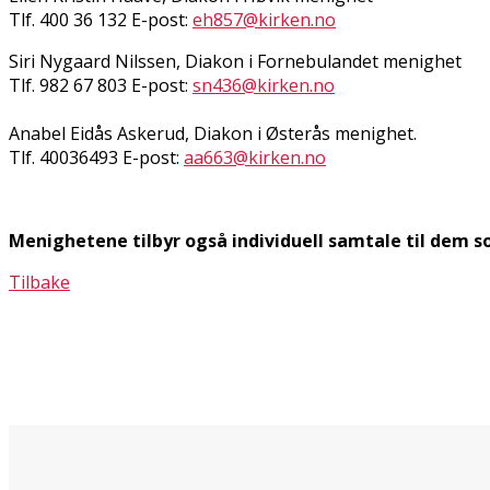
Tlf. 400 36 132 E-post:
eh857@kirken.no
Siri Nygaard Nilssen, Diakon i Fornebulandet menighet
Tlf. 982 67 803 E-post:
sn436@kirken.no
Anabel Eidås Askerud, Diakon i Østerås menighet.
Tlf. 40036493 E-post:
aa663@kirken.no
Menighetene tilbyr også individuell samtale til dem so
Tilbake