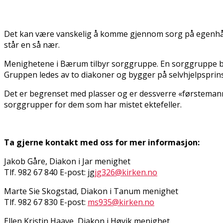
Det kan være vanskelig å komme gjennom sorg på egenhån
står en så nær.
Menighetene i Bærum tilbyr sorggruppe. En sorggruppe bes
Gruppen ledes av to diakoner og bygger på selvhjelpsprins
Det er begrenset med plasser og er dessverre «førstemann 
sorggrupper for dem som har mistet ektefeller.
Ta gjerne kontakt med oss for mer informasjon:
Jakob Gåre, Diakon i Jar menighet
Tlf. 982 67 840 E-post: jg
jg326@kirken.no
Marte Sie Skogstad, Diakon i Tanum menighet
Tlf. 982 67 830 E-post:
ms935@kirken.no
Ellen Kristin Haave, Diakon i Høvik menighet